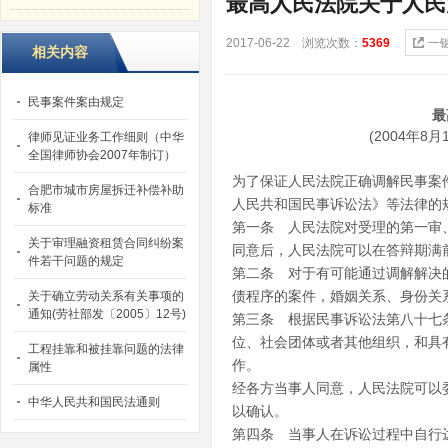
最高人民法院关于人民
2017-06-22 浏览次数：
5369
一
相关内容
民事案件案由规定
最
(2004年8
律师见证业务工作细则（中华
全国律师协会2007年制订）
为了保证人民法院正确调解民事案
合肥市城市房屋拆迁补偿补助
人民共和国民事诉讼法》等法律的
标准
第一条 人民法院对受理的第一审
关于审理融资租赁合同纠纷案
同意后，人民法院可以在答辩期满
件若干问题的规定
第二条 对于有可能通过调解解决
债程序的案件，婚姻关系、身份关
关于确立劳动关系有关事项的
通知(劳社部发〔2005〕12号)
第三条 根据民事诉讼法第八十七
位、社会团体或者其他组织，和具
工程挂靠和被挂靠问题的法律
作。
属性
经各方当事人同意，人民法院可以
中华人民共和国民法通则
以确认。
第四条 当事人在诉讼过程中自行