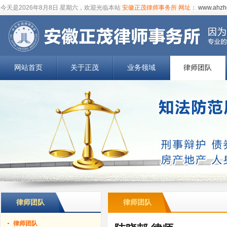
今天是
2026年8月8日 星期六，欢迎光临本站
安徽正茂律师事务所
网址：
www.ahzh
网站首页
关于正茂
业务领域
律师团队
律师团队
律师团队
律师团队